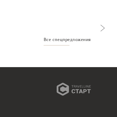
Следующ
Все спецпредложения
Trav