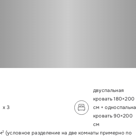
Кровати:
двуспальная
кровать 180×200
Вместимость:
x
3
см + односпальн
кровать 90×200
см
2
м
(условное разделение на две комнаты примерно по