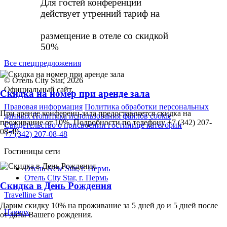
Для гостей конференции
действует утренний тариф
на
размещение в отеле со скидкой
50%
Все спецпредложения
© Отель City Star, 2026
Официальный сайт.
Скидка на номер при аренде зала
Правовая информация
Политика обработки персональных
При аренде конференц-зала предоставляется скидка на
данных
Политика использования файлов cookie
проживание от 10%. Подробности по телефону +7 (342) 207-
Свидетельство о присвоении гостинице категории
08-49.
+7 (342) 207-08-48
Гостиницы сети
Отель New Star,
г. Пермь
Отель City Star,
г. Пермь
Скидка в День Рождения
Travelline Start
Дарим скидку 10% на проживание за 5 дней до и 5 дней после
Наверх
от даты Вашего рождения.