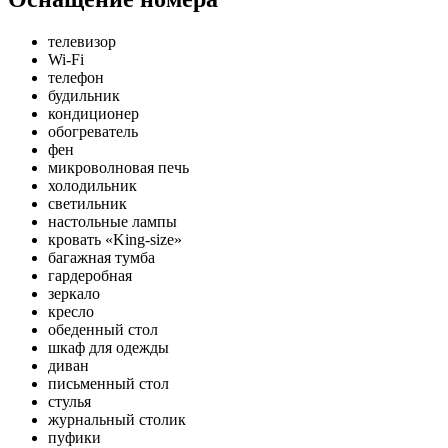
телевизор
Wi-Fi
телефон
будильник
кондиционер
обогреватель
фен
микроволновая печь
холодильник
светильник
настольные лампы
кровать «King-size»
багажная тумба
гардеробная
зеркало
кресло
обеденный стол
шкаф для одежды
диван
письменный стол
стулья
журнальный столик
пуфики